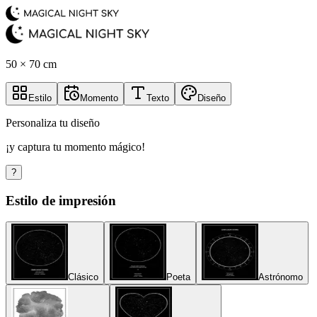
50 × 70 cm
Estilo
Momento
Texto
Diseño
Personaliza tu diseño
¡y captura tu momento mágico!
?
Estilo de impresión
Clásico
Poeta
Astrónomo