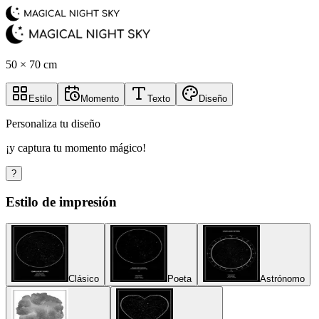
50 × 70 cm
Estilo
Momento
Texto
Diseño
Personaliza tu diseño
¡y captura tu momento mágico!
?
Estilo de impresión
Clásico
Poeta
Astrónomo