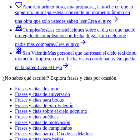
Amor
Un primer beso, una propuesta, la noche en que lo
supieron: un mapa estelar convierte un momento íntimo en
una obra que solo ustedes saben leer.
Crea el tuyo
Cumpleaños
Las constelaciones sobre el día en que nació:
un regalo de cumpleaños con fecha, lugar y un cielo que
nadie más comparte.
Crea el tuyo
San Valentín
Más personal que las rosas: el cielo real de su
momento, impreso con su fecha y sus coordenadas. Se queda
en la pared.
Crea el tuyo
¿No sabes qué escribir? Explora frases y citas por ocasión.
Frases y citas de amor
Frases y citas de aniversario
Frases y citas para bodas
Frases y citas de San Valentín
Frases y citas sobre el cielo nocturno
Frases y citas poéticas
Frases y citas de motivación
Frases y citas de cumpleaños
Frases y citas para el Día de las Madres
Frases y citas para bebés